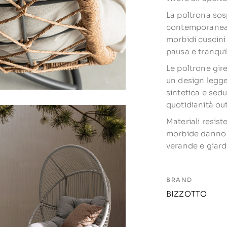
La poltrona so
contemporanea, 
morbidi cuscini
pausa e tranquil
Le poltrone gir
un design legger
sintetica e sed
quotidianità ou
Materiali resist
morbide danno v
verande e giard
BRAND
BIZZOTTO