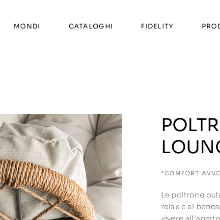
MONDI
CATALOGHI
FIDELITY
PRO
POLTR
LOUN
“COMFORT AVVOL
Le poltrone outd
relax e al benes
vivere all’apert