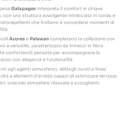
spesa
Galapagos
interpreta il comfort in chiave
con una struttura avvolgente intrecciata in corda e
 idrorepellenti che invitano a concedersi momenti di
lità.
evoli
Azores
e
Palawan
completano la collezione con
o e versatile, caratterizzato da intrecci in fibra
ute confortevoli pensate per accompagnare la
tdoor con eleganza e funzionalità.
enti agli agenti atmosferici, dettagli curati e linee
ita a elementi d’arredo capaci di valorizzare terrazze,
ini, creando atmosfere rilassate e accoglienti.