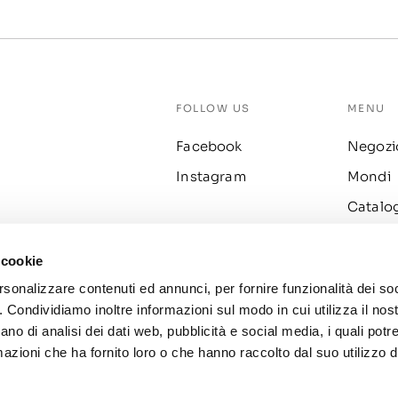
FOLLOW US
MENU
Facebook
Negozi
Instagram
Mondi
Catalo
Fidelity
 cookie
Prodott
rsonalizzare contenuti ed annunci, per fornire funzionalità dei so
o. Condividiamo inoltre informazioni sul modo in cui utilizza il nost
ano di analisi dei dati web, pubblicità e social media, i quali pot
azioni che ha fornito loro o che hanno raccolto dal suo utilizzo de
A 02576930248
Privac