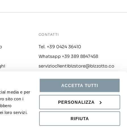
CONTATTI
o
Tel. +39 0424 36410
Whatsapp +39 389 8847458
ghi
servizioclientibizstore@bizzotto.co
m
i
ACCETTA TUTTI
cial media e per
ro sito con i
PERSONALIZZA
rebbero
i loro servizi.
Chat
RIFIUTA
y policy
Cookies
Whistleblowing
Credits