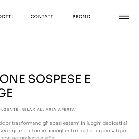
DOTTI
CONTATTI
PROMO
ONE SOSPESE E
GE
GENTE, RELAX ALL’ARIA APERTA”
oor trasformano gli spazi esterni in luoghi dedicati al
sere, grazie a forme accoglienti e materiali pensati per
o con naturalezza e stile.