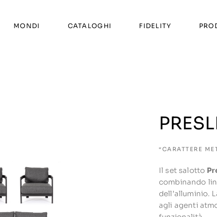
MONDI
CATALOGHI
FIDELITY
PRO
PRESL
“CARATTERE ME
Il set salotto
Pr
combinando line
dell’alluminio. 
agli agenti atm
funzionalità.