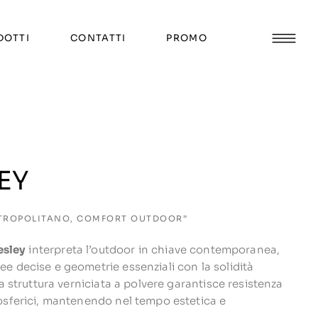
DOTTI
CONTATTI
PROMO
EY
TROPOLITANO, COMFORT OUTDOOR”
esley
interpreta l’outdoor in chiave contemporanea,
e decise e geometrie essenziali con la solidità
La struttura verniciata a polvere garantisce resistenza
osferici, mantenendo nel tempo estetica e