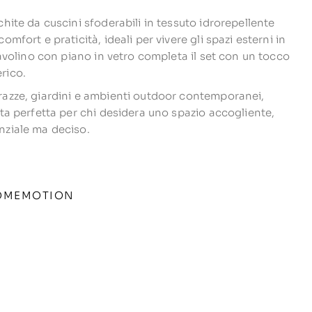
chite da cuscini sfoderabili in tessuto idrorepellente
comfort e praticità, ideali per vivere gli spazi esterni in
 tavolino con piano in vetro completa il set con un tocco
rico.
razze, giardini e ambienti outdoor contemporanei,
lta perfetta per chi desidera uno spazio accogliente,
nziale ma deciso.
OMEMOTION