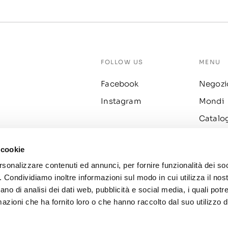
FOLLOW US
MENU
Facebook
Negozi
Instagram
Mondi
Catalo
Fidelity
 cookie
Prodott
rsonalizzare contenuti ed annunci, per fornire funzionalità dei so
o. Condividiamo inoltre informazioni sul modo in cui utilizza il nost
ano di analisi dei dati web, pubblicità e social media, i quali pot
azioni che ha fornito loro o che hanno raccolto dal suo utilizzo de
A 02576930248
Privac