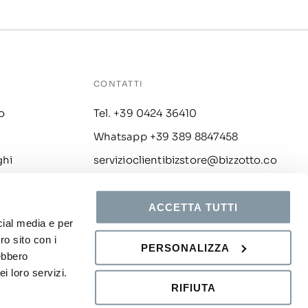
CONTATTI
o
Tel. +39 0424 36410
Whatsapp +39 389 8847458
ghi
servizioclientibizstore@bizzotto.co
m
i
ACCETTA TUTTI
cial media e per
ro sito con i
PERSONALIZZA
rebbero
i loro servizi.
Chat
RIFIUTA
y policy
Cookies
Whistleblowing
Credits