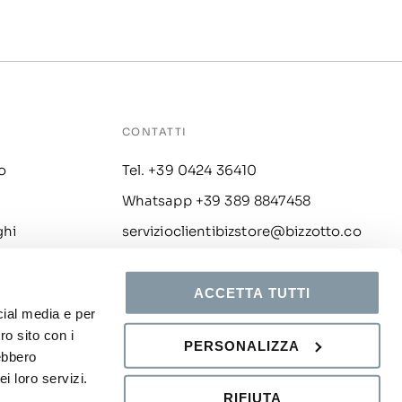
CONTATTI
o
Tel. +39 0424 36410
Whatsapp +39 389 8847458
ghi
servizioclientibizstore@bizzotto.co
m
i
ACCETTA TUTTI
cial media e per
ro sito con i
PERSONALIZZA
rebbero
i loro servizi.
Chat
RIFIUTA