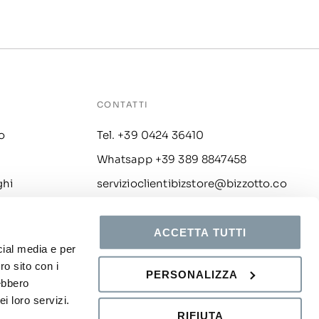
CONTATTI
o
Tel. +39 0424 36410
Whatsapp +39 389 8847458
ghi
servizioclientibizstore@bizzotto.co
m
i
ACCETTA TUTTI
cial media e per
ro sito con i
PERSONALIZZA
rebbero
i loro servizi.
Chat
RIFIUTA