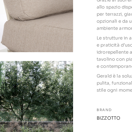
allo spazio disp
per terrazzi, gi
opzionali e da 
ambiente armon
Le strutture in
e praticità d’us
idrorepellente 
tavolino con pi
e contemporaneo
Gerald è la solu
pulita, funzion
stile ogni mome
BRAND
BIZZOTTO