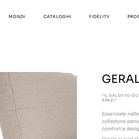
MONDI
CATALOGHI
FIDELITY
PRO
GERA
“IL SALOTTO OU
SPAZI”
Essenziale nelle
collezione pen
comfort e design
Grazie ai suoi e