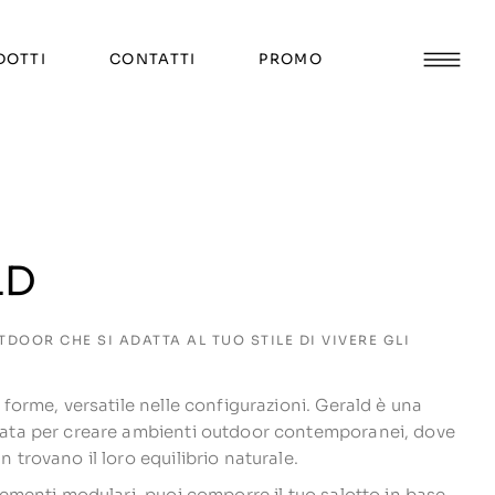
DOTTI
CONTATTI
PROMO
LD
TDOOR CHE SI ADATTA AL TUO STILE DI VIVERE GLI
 forme, versatile nelle configurazioni. Gerald è una
sata per creare ambienti outdoor contemporanei, dove
 trovano il loro equilibrio naturale.
lementi modulari, puoi comporre il tuo salotto in base